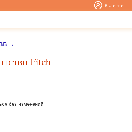
Войти
BB
→
тство Fitch
ться без изменений