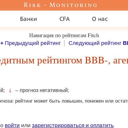
Risk – Monitoring
Банки
CFA
О нас
Навигация по рейтингам Fitch
+
Предыдущий рейтинг
Следующий рейтинг
B
едитным рейтингом BBB-, аген
↓
й;
– прогноз негативный;
гноза: рейтинг может быть повышен, понижен или оста
мо
войти
или
зарегистрироваться и оплатить