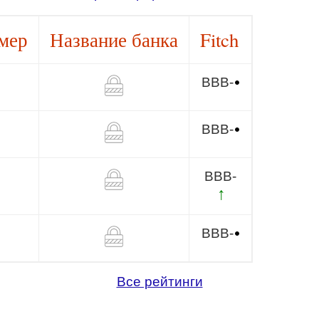
омер
Название банка
Fitch
BBB-
BBB-
BBB-
↑
BBB-
Все рейтинги