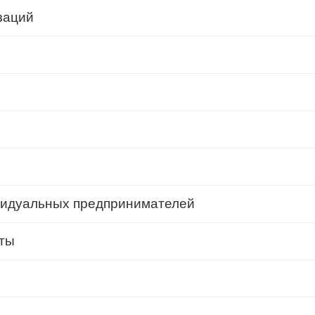
заций
ивидуальных предпринимателей
аты