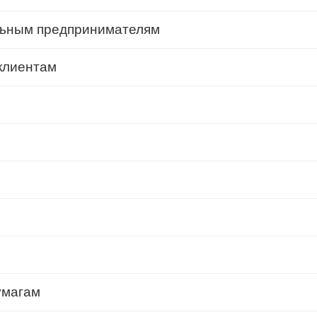
льным предпринимателям
клиентам
умагам