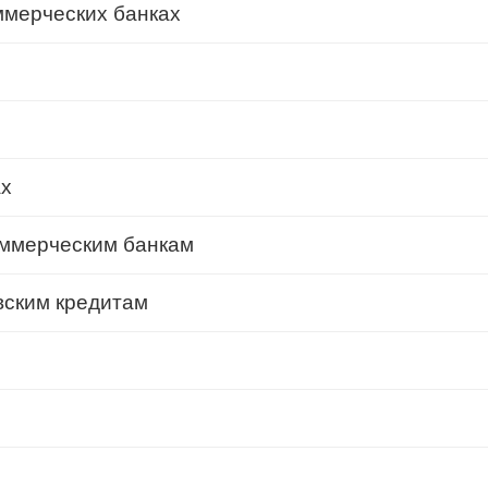
ммерческих банках
ах
оммерческим банкам
вским кредитам