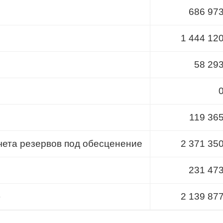
686 97
1 444 12
58 29
119 36
чета резервов под обесценение
2 371 35
231 47
)
2 139 87