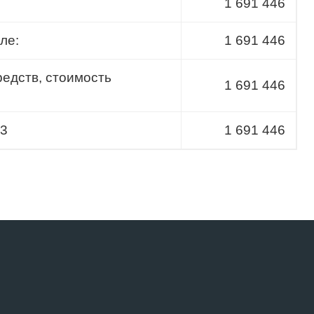
1 691 446
ле:
1 691 446
редств, стоимость
1 691 446
.3
1 691 446