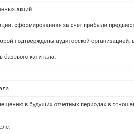
нных акций
ации, сформированная за счет прибыли предшес
рой подтверждены аудиторской организацией, вс
 базового капитала:
ала
мещению в будущих отчетных периодах в отнош
сле: