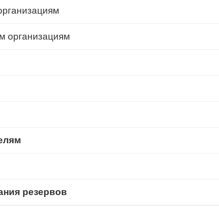
организациям
м организациям
елям
ания резервов