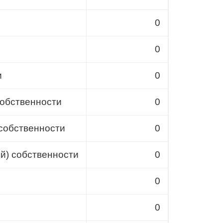
0
0
и
0
собственности
0
собственности
0
й) собственности
0
0
0