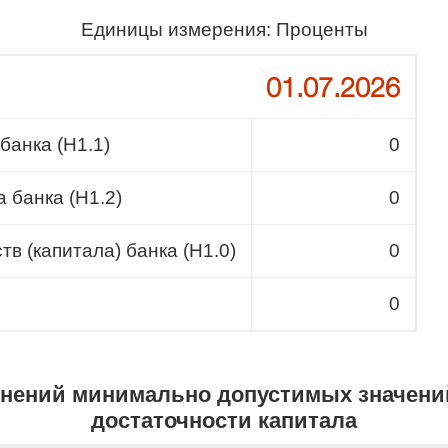
Единицы измерения: Проценты
01.07.2026
банка (H1.1)
0
 банка (Н1.2)
0
в (капитала) банка (H1.0)
0
0
енений минимально допустимых значени
достаточности капитала