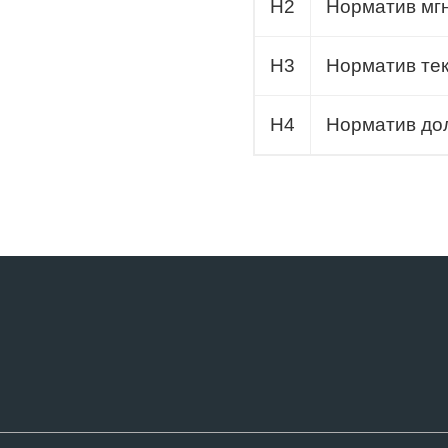
Н2
Норматив мг
Н3
Норматив тек
Н4
Норматив дол