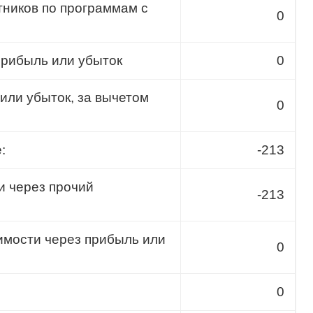
тников по программам с
0
прибыль или убыток
0
или убыток, за вычетом
0
:
-213
и через прочий
-213
имости через прибыль или
0
0