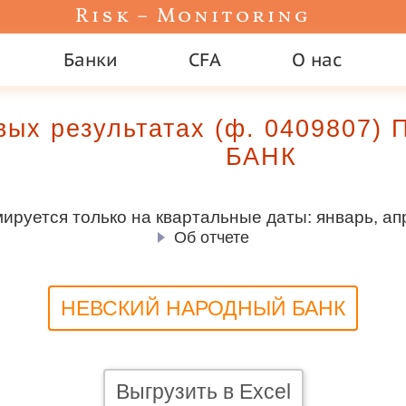
Risk – Monitoring
Банки
CFA
О нас
овых результатах (ф. 040980
БАНК
руется только на квартальные даты: январь, апр
Об отчете
НЕВСКИЙ НАРОДНЫЙ БАНК
Выгрузить в Excel