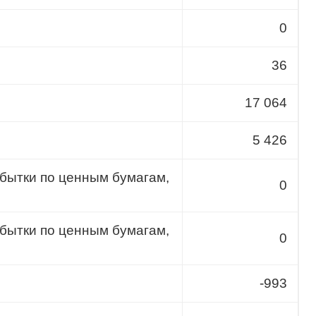
0
36
17 064
5 426
бытки по ценным бумагам,
0
бытки по ценным бумагам,
0
-993