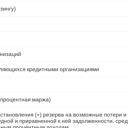
зингу)
анизаций
являющихся кредитными организациями
 процентная маржа)
становления (+) резерва на возможные потери и
удной и приравненной к ней задолженности, сре
енным процентным доходам