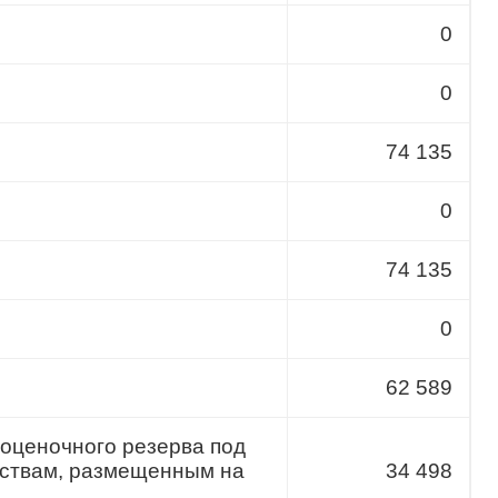
0
0
74 135
0
74 135
0
62 589
 оценочного резерва под
дствам, размещенным на
34 498