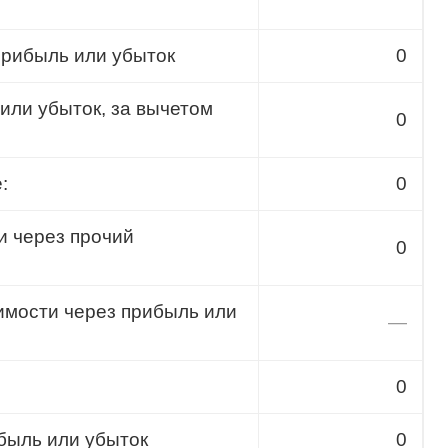
прибыль или убыток
0
или убыток, за вычетом
0
:
0
и через прочий
0
имости через прибыль или
—
0
быль или убыток
0