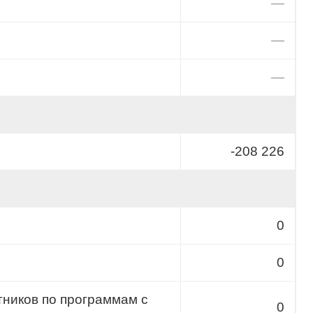
—
—
—
-208 226
0
0
тников по программам с
0