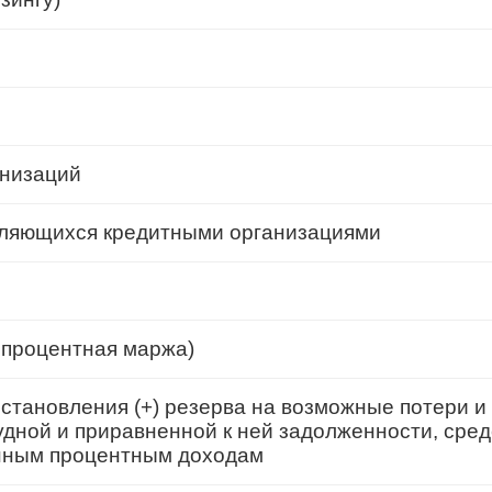
анизаций
являющихся кредитными организациями
 процентная маржа)
становления (+) резерва на возможные потери и
удной и приравненной к ней задолженности, сре
енным процентным доходам