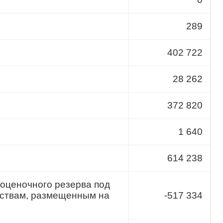
289
402 722
28 262
372 820
1 640
614 238
 оценочного резерва под
дствам, размещенным на
-517 334