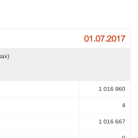
01.07.2017
ках)
1 016 960
4
1 016 667
0