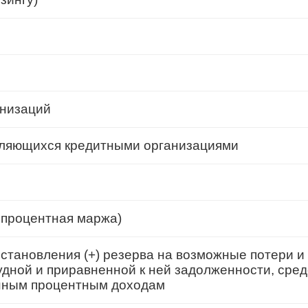
анизаций
являющихся кредитными организациями
 процентная маржа)
становления (+) резерва на возможные потери и
удной и приравненной к ней задолженности, сре
енным процентным доходам