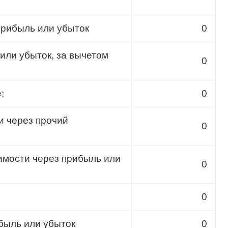
прибыль или убыток
0
или убыток, за вычетом
0
:
0
и через прочий
0
имости через прибыль или
0
0
быль или убыток
0