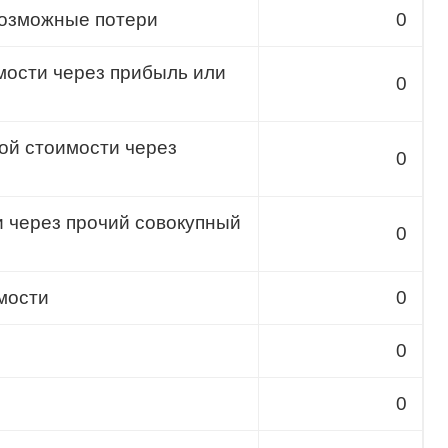
возможные потери
0
мости через прибыль или
0
ой стоимости через
0
 через прочий совокупный
0
мости
0
0
0