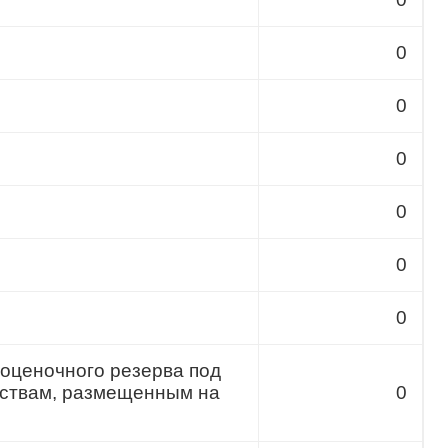
0
0
0
0
0
0
 оценочного резерва под
дствам, размещенным на
0