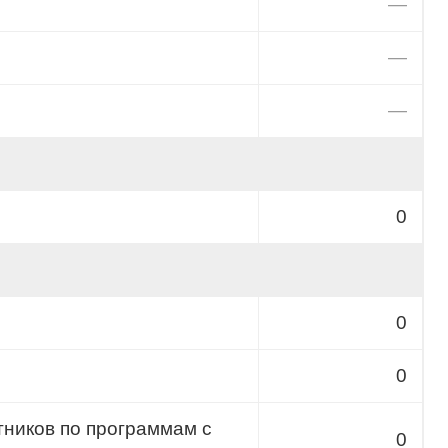
—
—
—
0
0
0
тников по программам с
0