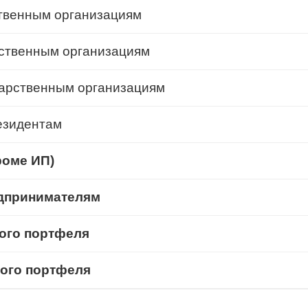
твенным организациям
рственным организациям
дарственным организациям
езидентам
роме ИП)
дпринимателям
ого портфеля
ого портфеля