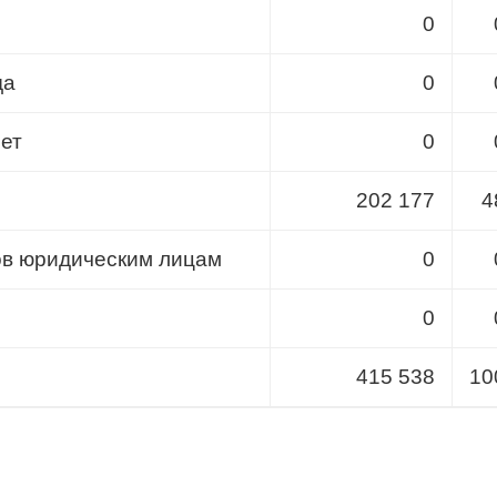
0
да
0
лет
0
202 177
4
ов юридическим лицам
0
0
415 538
10