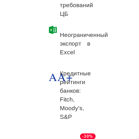
требований
ЦБ
Неограниченный
экспорт в
Excel
AA+
Кредитные
рейтинги
банков:
Fitch,
Moody's,
S&P
-30%