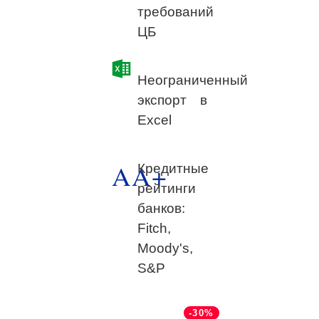
требований
ЦБ
Неограниченный
экспорт в
Excel
AA+
Кредитные
рейтинги
банков:
Fitch,
Moody's,
S&P
-30%