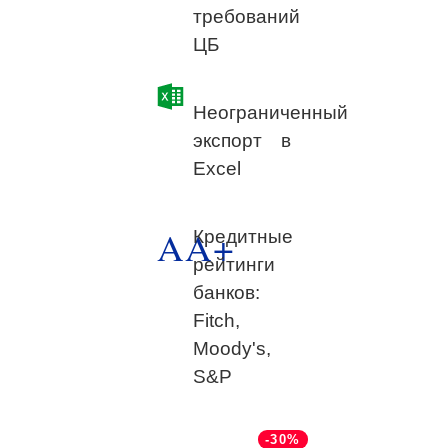
требований
ЦБ
Неограниченный
экспорт в
Excel
AA+
Кредитные
рейтинги
банков:
Fitch,
Moody's,
S&P
-30%