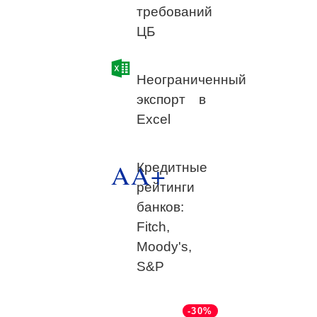
требований
ЦБ
Неограниченный
экспорт в
Excel
AA+
Кредитные
рейтинги
банков:
Fitch,
Moody's,
S&P
-30%