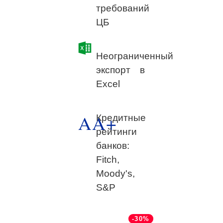
требований
ЦБ
Неограниченный
экспорт в
Excel
AA+
Кредитные
рейтинги
банков:
Fitch,
Moody's,
S&P
-30%