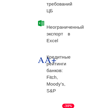
требований
ЦБ
Неограниченный
экспорт в
Excel
AA+
Кредитные
рейтинги
банков:
Fitch,
Moody's,
S&P
-30%