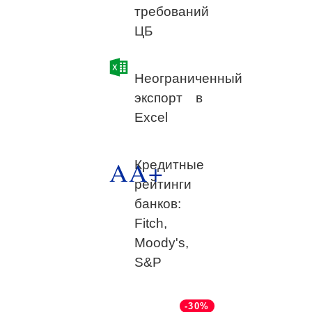
требований
ЦБ
Неограниченный
экспорт в
Excel
AA+
Кредитные
рейтинги
банков:
Fitch,
Moody's,
S&P
-30%