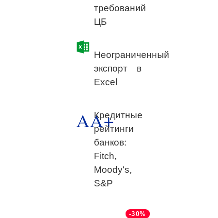
требований
ЦБ
Неограниченный
экспорт в
Excel
AA+
Кредитные
рейтинги
банков:
Fitch,
Moody's,
S&P
-30%