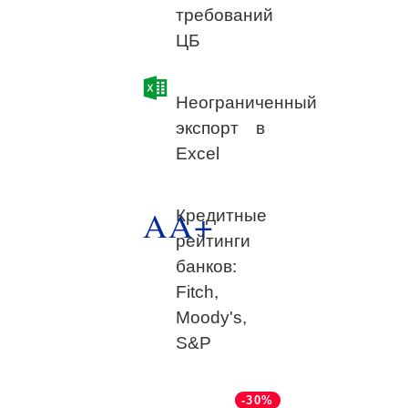
требований
ЦБ
Неограниченный
экспорт в
Excel
AA+
Кредитные
рейтинги
банков:
Fitch,
Moody's,
S&P
-30%