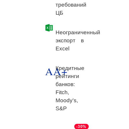
требований
ЦБ
Неограниченный
экспорт в
Excel
AA+
Кредитные
рейтинги
банков:
Fitch,
Moody's,
S&P
-30%