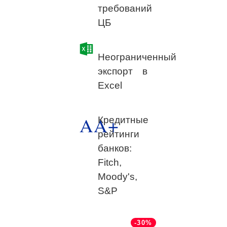
требований
ЦБ
Неограниченный
экспорт в
Excel
AA+
Кредитные
рейтинги
банков:
Fitch,
Moody's,
S&P
-30%