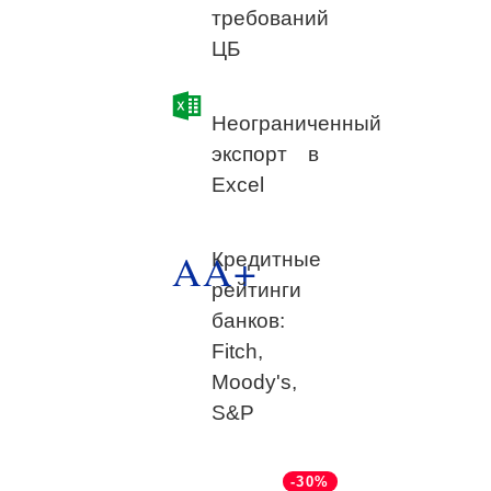
требований
ЦБ
Неограниченный
экспорт в
Excel
AA+
Кредитные
рейтинги
банков:
Fitch,
Moody's,
S&P
-30%