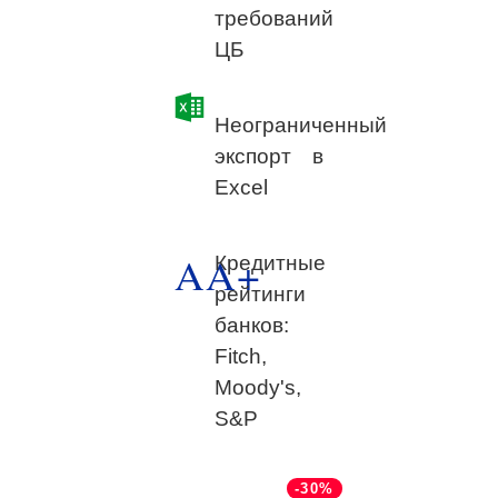
требований
ЦБ
Неограниченный
экспорт в
Excel
AA+
Кредитные
рейтинги
банков:
Fitch,
Moody's,
S&P
-30%