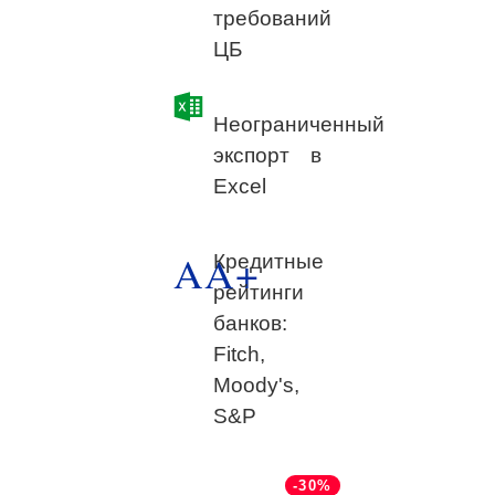
требований
ЦБ
Неограниченный
экспорт в
Excel
AA+
Кредитные
рейтинги
банков:
Fitch,
Moody's,
S&P
-30%