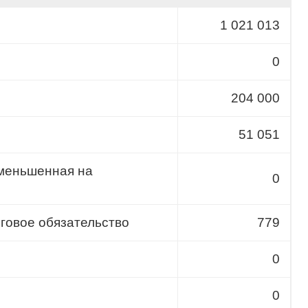
1 021 013
0
204 000
51 051
уменьшенная на
0
говое обязательство
779
0
0