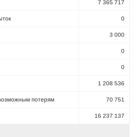
7 365 717
ыток
0
3 000
0
0
1 208 536
 возможным потерям
70 751
16 237 137