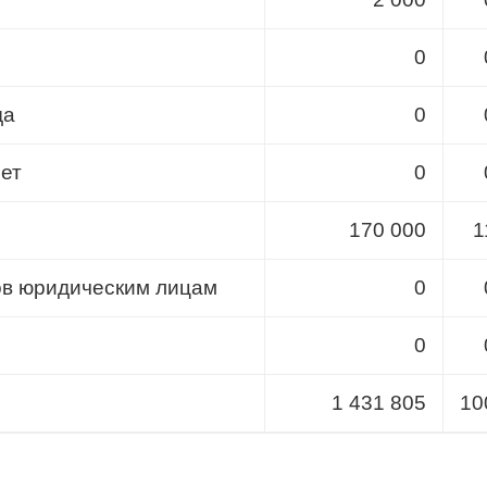
0
да
0
лет
0
170 000
1
ов юридическим лицам
0
0
1 431 805
10