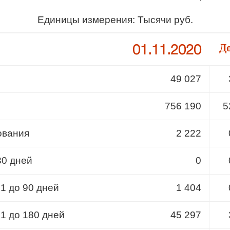
Единицы измерения: Тысячи руб.
01.11.2020
Д
49 027
756 190
5
ования
2 222
30 дней
0
31 до 90 дней
1 404
91 до 180 дней
45 297