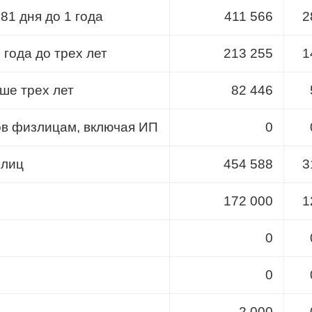
81 дня до 1 года
411 566
2
 года до трех лет
213 255
1
ше трех лет
82 446
ов физлицам, включая ИП
0
 лиц
454 588
3
172 000
1
0
0
2 000