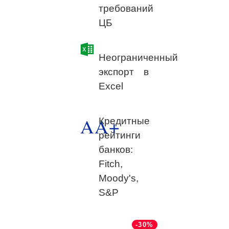
требований
ЦБ
Неограниченный
экспорт в
Excel
AA+
Кредитные
рейтинги
банков:
Fitch,
Moody's,
S&P
-30%