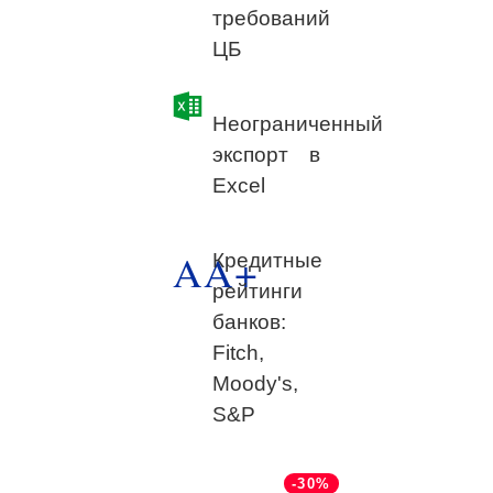
требований
ЦБ
Неограниченный
экспорт в
Excel
AA+
Кредитные
рейтинги
банков:
Fitch,
Moody's,
S&P
-30%