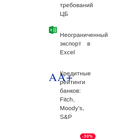
требований
ЦБ
Неограниченный
экспорт в
Excel
AA+
Кредитные
рейтинги
банков:
Fitch,
Moody's,
S&P
-30%