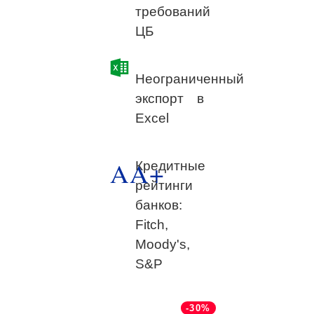
требований
ЦБ
Неограниченный
экспорт в
Excel
AA+
Кредитные
рейтинги
банков:
Fitch,
Moody's,
S&P
-30%