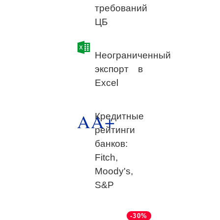
требований
ЦБ
Неограниченный
экспорт в
Excel
AA+
Кредитные
рейтинги
банков:
Fitch,
Moody's,
S&P
-30%