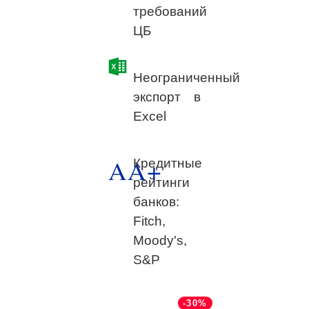
требований
ЦБ
Неограниченный
экспорт в
Excel
AA+
Кредитные
рейтинги
банков:
Fitch,
Moody's,
S&P
-30%