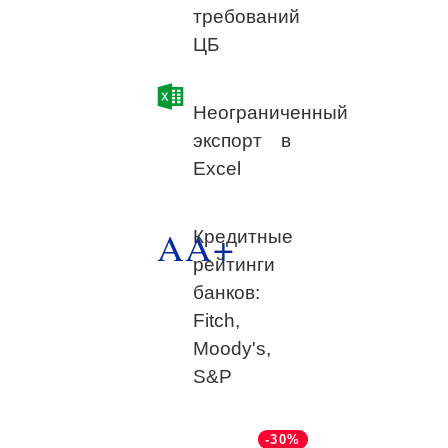
требований
ЦБ
Неограниченный
экспорт в
Excel
AA+
Кредитные
рейтинги
банков:
Fitch,
Moody's,
S&P
-30%