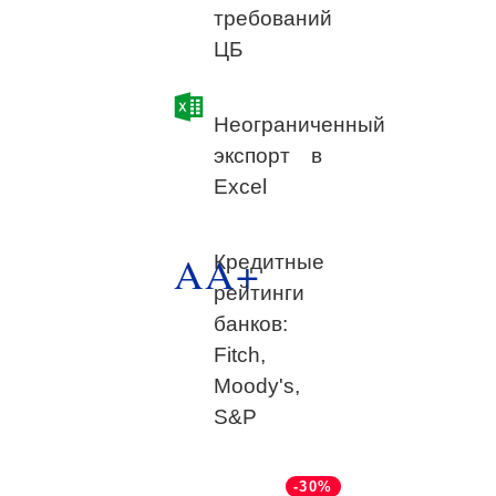
требований
ЦБ
Неограниченный
экспорт в
Excel
AA+
Кредитные
рейтинги
банков:
Fitch,
Moody's,
S&P
-30%